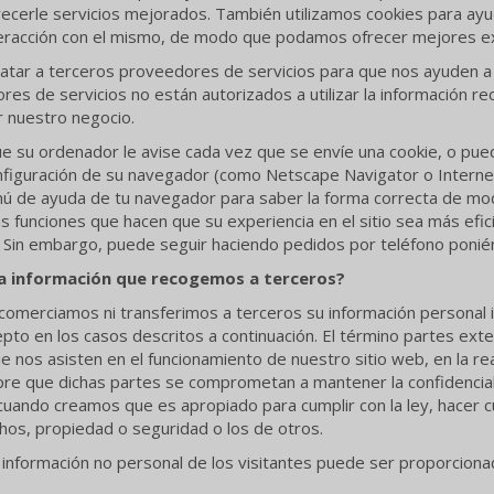
ecerle servicios mejorados. También utilizamos cookies para ayu
interacción con el mismo, de modo que podamos ofrecer mejores ex
tar a terceros proveedores de servicios para que nos ayuden a c
es de servicios no están autorizados a utilizar la información 
ar nuestro negocio.
e su ordenador le avise cada vez que se envíe una cookie, o pued
nfiguración de su navegador (como Netscape Navigator o Internet
ú de ayuda de tu navegador para saber la forma correcta de modif
 funciones que hacen que su experiencia en el sitio sea más efic
Sin embargo, puede seguir haciendo pedidos por teléfono poniéndo
a información que recogemos a terceros?
omerciamos ni transferimos a terceros su información personal i
epto en los casos descritos a continuación. El término partes exter
e nos asisten en el funcionamiento de nuestro sitio web, en la re
mpre que dichas partes se comprometan a mantener la confidencia
cuando creamos que es apropiado para cumplir con la ley, hacer cu
hos, propiedad o seguridad o los de otros.
 información no personal de los visitantes puede ser proporcionad