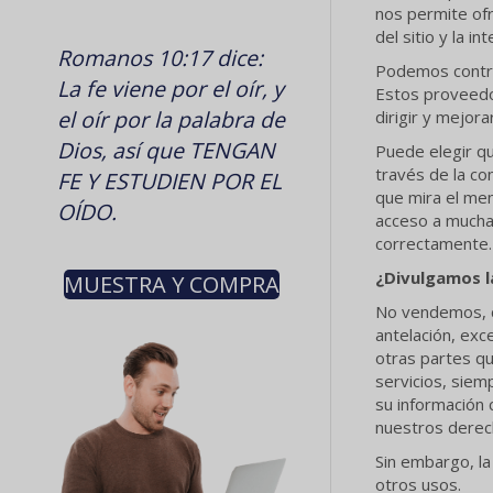
nos permite ofr
del sitio y la 
Romanos 10:17 dice:
Podemos contra
La fe viene por el oír, y
Estos proveedor
el oír por la palabra de
dirigir y mejor
Dios, así que TENGAN
Puede elegir qu
través de la co
FE Y ESTUDIEN POR EL
que mira el men
OÍDO.
acceso a muchas
correctamente. 
¿Divulgamos l
MUESTRA Y COMPRA
No vendemos, c
antelación, exc
otras partes qu
servicios, sie
su información 
nuestros derec
Sin embargo, la
otros usos.