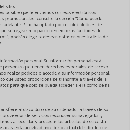
l sitio.
, es posible que le enviemos correos electrónicos
cos promocionales, consulte la sección "Cómo puede
s adelante. Si no ha optado por recibir boletines de
 que se registren o participen en otras funciones del
os", podrán elegir si desean estar en nuestra lista de
o.
información personal. Su información personal está
de personas que tienen derechos especiales de acceso
ndo realiza pedidos o accede a su información personal,
ito que usted proporciona se transmite a través de la
datos para que sólo se pueda acceder a ella como se ha
ransfiere al disco duro de su ordenador a través de su
del proveedor de servicios reconocer su navegador y
darnos a recordar y procesar los artículos de su cesta
das en la actividad anterior o actual del sitio, lo que