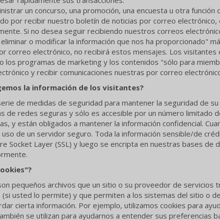
nistrar un concurso, una promoción, una encuesta u otra función de
ado por recibir nuestro boletín de noticias por correo electrónico
mente. Si no desea seguir recibiendo nuestros correos electróni
, eliminar o modificar la información que nos ha proporcionado" má
por correo electrónico, no recibirá estos mensajes. Los visitantes
mo los programas de marketing y los contenidos "sólo para miembr
ectrónico y recibir comunicaciones nuestras por correo electrónic
mos la información de los visitantes?
erie de medidas de seguridad para mantener la seguridad de su 
ás de redes seguras y sólo es accesible por un número limitado 
as, y están obligados a mantener la información confidencial. Cua
 uso de un servidor seguro. Toda la información sensible/de créd
re Socket Layer (SSL) y luego se encripta en nuestras bases de 
ormente.
cookies"?
 son pequeños archivos que un sitio o su proveedor de servicios t
si usted lo permite) y que permiten a los sistemas del sitio o 
rdar cierta información. Por ejemplo, utilizamos cookies para ayu
ambién se utilizan para ayudarnos a entender sus preferencias basa