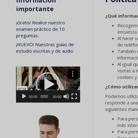
Información
importante
¿Qué informa
¡Gratis! Realice nuestro
Recogemos
examen práctico de 10
encuesta 
preguntas.
Al hacer 
¡NUEVO! Nuestras guías de
de teléfo
estudio escritas y de audio
También r
informaci
Al igual 
Reproductor
visitas a
de
cookies y
vídeo
¿Cómo utiliza
Podemos utiliza
00:00
00:00
responde a una 
siguientes man
Para pers
más inter
Para perm
Para proc