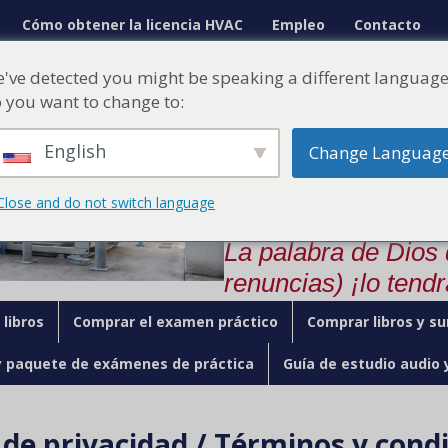
Cómo obtener la licencia HVAC
Empleo
Contacto
¡Ahora vamos a pasar su
've detected you might be speaking a different language
del Estado!
 you want to change to:
Nuestro curso o
English
Change Languag
rápidamente pa
comodidad de s
Close and do not switch language
La palabra de Dios
renuncias) ¡lo tendr
libros
Comprar el examen práctico
Comprar libros y su
y paquete de exámenes de práctica
Guía de estudio audio 
a de privacidad / Términos y cond