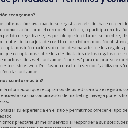
ción recogemos?
 información suya cuando se registra en el sitio, hace un pedido
o comunicación como el correo electrónico, o participa en otra func
un pedido o registrarse, es posible que le pidamos su nombre, dir
no, datos de la tarjeta de crédito u otra información. No obstante
ecopilamos información sobre los destinatarios de los regalos p
ón que recopilamos sobre los destinatarios de los regalos no se ut
que muchos sitios web, utilizamos "cookies" para mejorar su experie
 nuestros sitios web. Por favor, consulte la sección "¿Utilizamos 
 cómo las utilizamos.
mos su información?
r la información que recopilamos de usted cuando se registra, c
encuesta o a una comunicación de marketing, navega por el sitio we
eras:
onalizar su experiencia en el sitio y permitirnos ofrecer el tipo 
esado.
itirnos prestarle un mejor servicio al responder a sus solicitudes 
esar rápidamente sus transacciones.