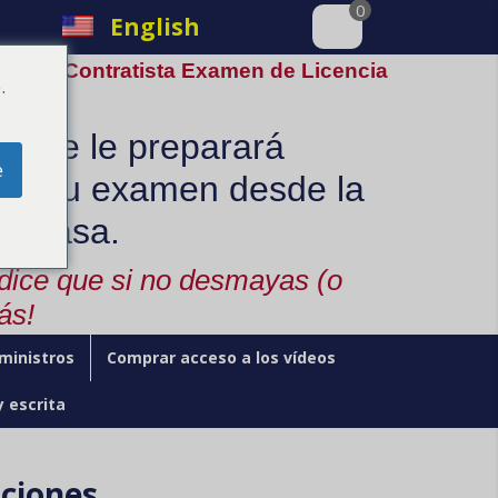
0
English
 A / C Contratista Examen de Licencia
.
nline le preparará
e
ra su examen desde la
u casa.
 dice que si no desmayas (o
ás!
ministros
Comprar acceso a los vídeos
y escrita
iciones