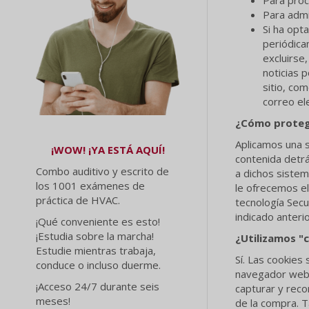
Para admi
Si ha opt
periódica
excluirse
noticias 
sitio, co
correo el
¿Cómo protege
Aplicamos una s
¡WOW! ¡YA ESTÁ AQUÍ!
contenida detr
Combo auditivo y escrito de
a dichos sistem
los 1001 exámenes de
le ofrecemos el
práctica de HVAC.
tecnología Secu
indicado anteri
¡Qué conveniente es esto!
¡Estudia sobre la marcha!
¿Utilizamos "
Estudie mientras trabaja,
Sí. Las cookies
conduce o incluso duerme.
navegador web (
¡Acceso 24/7 durante seis
capturar y reco
meses!
de la compra. T