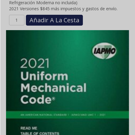
Refrigeración Moderna no incluida)
2021 Versiones $845 más impuestos y gastos de envío.
Cantidad
Añadir A La Cesta
FOUR
PRE-
HIGHLIGHTED
BOOKS