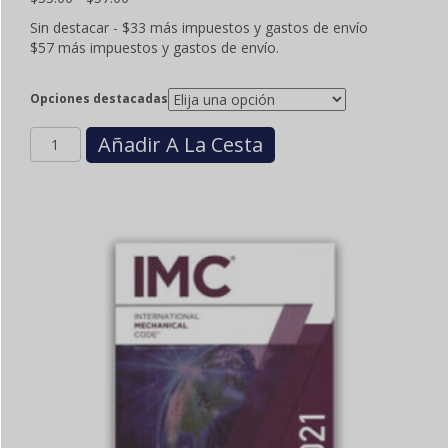
de
Sin destacar - $33 más impuestos y gastos de envío
precios:
$57 más impuestos y gastos de envío.
$33.00
a
$57.00
Opciones destacadas
Cantidad
Añadir A La Cesta
AIR
CONDITIONING
AND
REFRIGERATION
CONTRACTOR
OCCUPATIONS
CODE
(THE
LAW)