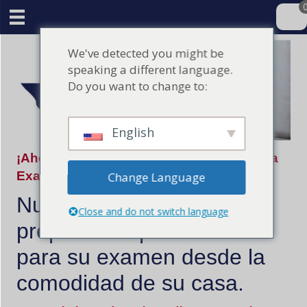
We've detected you might be
speaking a different language.
Do you want to change to:
English
¡Ahora vamos a pasar su A / C Contratista
Examen de Licencia del Estado!
Change Language
Nuestro curso online le
Close and do not switch language
preparará rápidamente
para su examen desde la
comodidad de su casa.