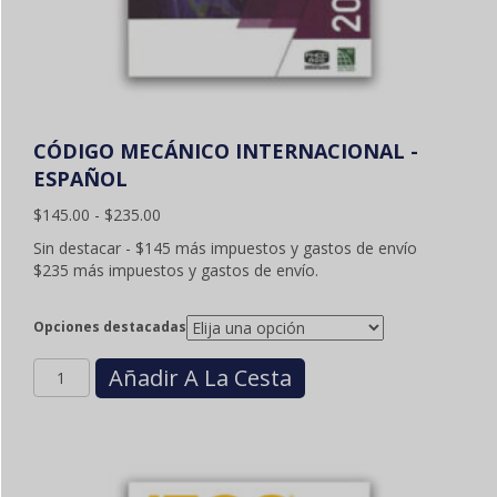
CÓDIGO MECÁNICO INTERNACIONAL -
ESPAÑOL
Gama
$
145.00
-
$
235.00
de
Sin destacar - $145 más impuestos y gastos de envío
precios:
$235 más impuestos y gastos de envío.
$145.00
a
$235.00
Opciones destacadas
Cantidad
Añadir A La Cesta
INTERNATIONAL
MECHANICAL
CODE
-
ENGLISH