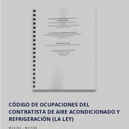
CÓDIGO DE OCUPACIONES DEL
CONTRATISTA DE AIRE ACONDICIONADO Y
REFRIGERACIÓN (LA LEY)
Gama
$
33.00
-
$
57.00