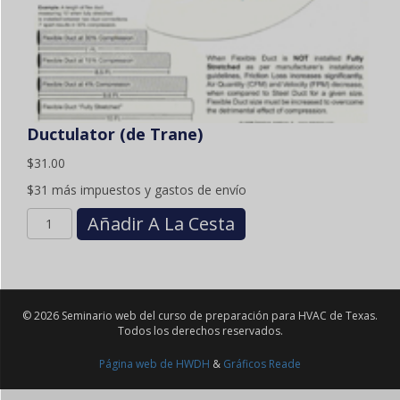
Ductulator (de Trane)
$
31.00
$31 más impuestos y gastos de envío
Cantidad
Añadir A La Cesta
Ductulator
(by
Trane)
© 2026 Seminario web del curso de preparación para HVAC de Texas.
Todos los derechos reservados.
Página web de HWDH
&
Gráficos Reade