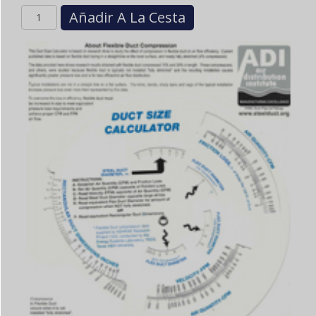
Cantidad
Añadir A La Cesta
Book
Tabs
72
(psi
approved)