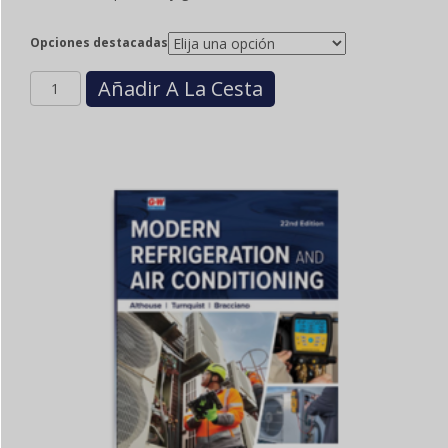
$145.00
a
$235.00
Opciones destacadas
Cantidad
Añadir A La Cesta
INTERNATIONAL
FUEL
GAS
CODE
-
ENGLISH