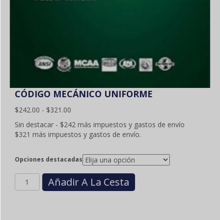
CÓDIGO MECÁNICO UNIFORME
Gama
$
242.00
-
$
321.00
de
Sin destacar - $242 más impuestos y gastos de envío
precios:
$321 más impuestos y gastos de envío.
$242.00
a
$321.00
Opciones destacadas
Cantidad
Añadir A La Cesta
UNIFORM
MECHANICAL
CODE