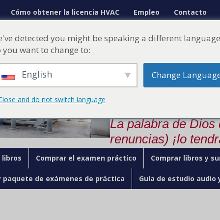
Cómo obtener la licencia HVAC
Empleo
Contacto
¡Ahora vamos a pasar su
've detected you might be speaking a different language
del Estado!
 you want to change to:
Nuestro curso o
English
Change Languag
rápidamente pa
comodidad de s
Close and do not switch language
La palabra de Dios
renuncias) ¡lo tendr
libros
Comprar el examen práctico
Comprar libros y su
y paquete de exámenes de práctica
Guía de estudio audio 