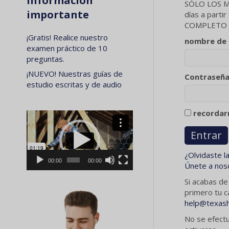
Información
SÓLO LOS MI
importante
días a parti
COMPLETO por
¡Gratis! Realice nuestro
nombre de u
examen práctico de 10
preguntas.
¡NUEVO! Nuestras guías de
Contraseñ
estudio escritas y de audio
recorda
Reproductor
de
vídeo
¿Olvidaste l
00:00
00:00
Únete a nos
Si acabas de
primero tu c
help@texas
No se efectu