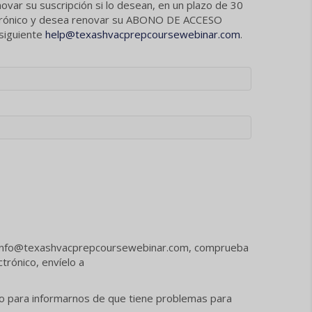
 su suscripción si lo desean, en un plazo de 30
electrónico y desea renovar su ABONO DE ACCESO
 siguiente
help@texashvacprepcoursewebinar.com
.
o de info@texashvacprepcoursewebinar.com, comprueba
trónico, envíelo a
co para informarnos de que tiene problemas para