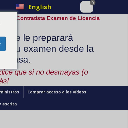
0
English
 A / C Contratista Examen de Licencia
.
nline le preparará
e
ra su examen desde la
u casa.
 dice que si no desmayas (o
ás!
ministros
Comprar acceso a los vídeos
y escrita