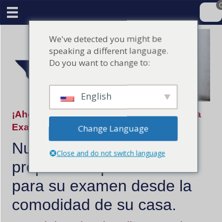
We've detected you might be
speaking a different language.
Do you want to change to:
English
¡Ahora vamos a pasar su A / C Contratista
Examen de Licencia del Estado!
Change Language
Nuestro curso online le
Close and do not switch language
preparará rápidamente
para su examen desde la
comodidad de su casa.