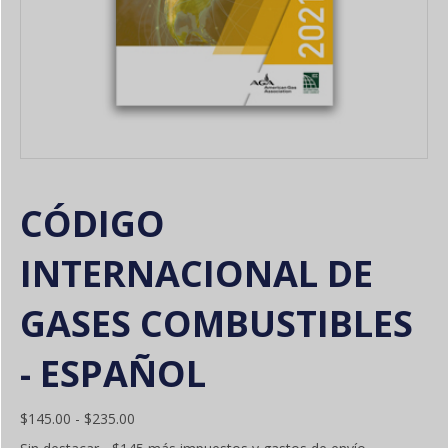
CÓDIGO
INTERNACIONAL DE
GASES COMBUSTIBLES
- ESPAÑOL
Gama
$
145.00
-
$
235.00
de