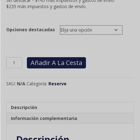
Sin destacar - $145 más impuestos y gastos de envío
precios:
$235 más impuestos y gastos de envío.
$145.00
a
$235.00
Opciones destacadas
Cantidad
Añadir A La Cesta
INTERNATIONAL
FUEL
GAS
SKU:
N/A
Categoría:
Reserve
CODE
-
ENGLISH
Descripción
Información complementaria
Descripción