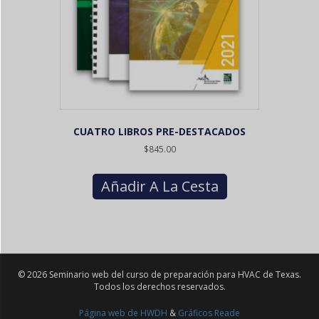
la
página
del
producto
CUATRO LIBROS PRE-DESTACADOS
$
845.00
Añadir A La Cesta
© 2026 Seminario web del curso de preparación para HVAC de Texas.
Todos los derechos reservados.
Página web de HWDH
&
Gráficos Reade