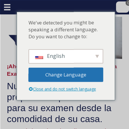
We've detected you might be
speaking a different language.
Do you want to change to:
English
¡Ahora vamos a pasar su A / C Contratista
Examen de Licencia del Estado!
Change Language
Nuestro curso online le
Close and do not switch language
preparará rápidamente
para su examen desde la
comodidad de su casa.