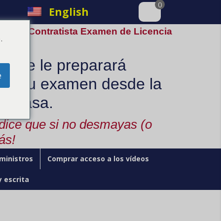
0
English
 A / C Contratista Examen de Licencia
.
nline le preparará
e
ra su examen desde la
u casa.
 dice que si no desmayas (o
ás!
ministros
Comprar acceso a los vídeos
y escrita