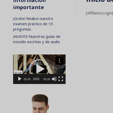
Información
importante
[AffiliatesLogin
¡Gratis! Realice nuestro
examen práctico de 10
preguntas.
¡NUEVO! Nuestras guías de
estudio escritas y de audio
Reproductor
de
vídeo
00:00
00:00