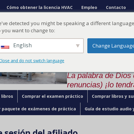
Cómo obtener la licencia HVAC
Empleo
Contacto
¡Ahora vamos a pasar su
've detected you might be speaking a different language
del Estado!
 you want to change to:
Nuestro curso o
English
Change Languag
rápidamente pa
comodidad de s
Close and do not switch language
La palabra de Dios
renuncias) ¡lo tendr
libros
Comprar el examen práctico
Comprar libros y su
y paquete de exámenes de práctica
Guía de estudio audio 
e sesión del afiliado